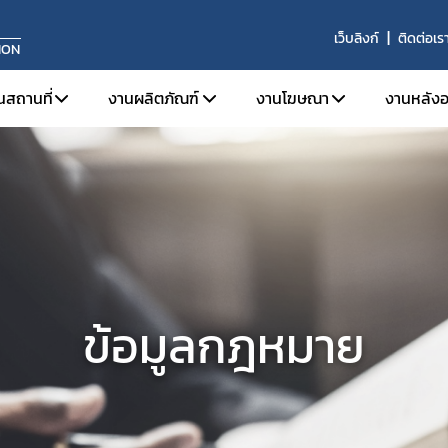
เว็บลิงก์
ติดต่อเร
ION
นสถานที่
งานผลิตภัณฑ์
งานโฆษณา
งานหลังอ
จดทะเบียนสถานประกอบการ
การขึ้นทะเบียนผลิตภัณฑ์
ข้อมูลเบื้องต้นและกฎหมายท
บทบาท
ใบอนุญาตขาย
งานเครื่องมือแพทย์ทั่วไป (General Medical 
โฆษณาต่อประชาชนทั่วไป
หน้าท
ระบบคุณภาพการผลิต
งานเครื่องมือแพทย์ที่มีกำลัง (Active Medic
โฆษณาต่อผู้ประกอบวิชา
ผลิตภ
ระบบคุณภาพการนำเข้าหรือขาย
งานเครื่องมือแพทย์สำหรับวินิจฉัยภายนอกร่
ประกา
ข่าวสารงานสถานที่
งานเครื่องมือแพทย์จดแจ้ง (Listing Medical
ข้อม
ข้อมูลกฎหมาย
การปรึกษาแบบแปลนสถานที่ผลิตเครื่องมือแพทย์
รายง
ผลิตเพื่อการส่งออก
ผู้ควบคุมการผลิต/นำเข้า/ขายเครื่องมือแพทย์
วินิจฉัยผลิตภัณฑ์
ต่ออายุ
เลิกกิจการ/ไม่ต่ออายุ