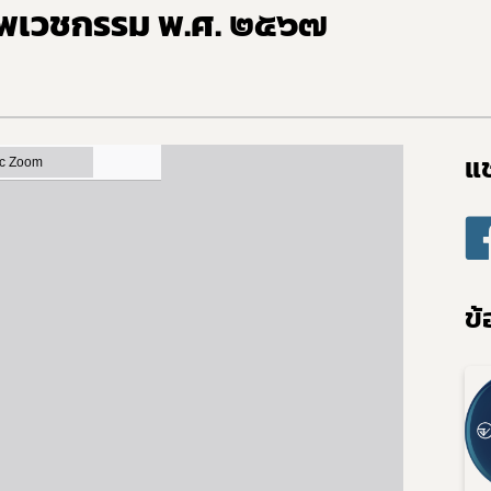
ชีพเวชกรรม พ.ศ. ๒๕๖๗
แช
Subscribe
เลือกหัวข้อที่ท่านต้องการ Subscribe
ข้
ข่าวประชาสัมพันธ์
่วไป