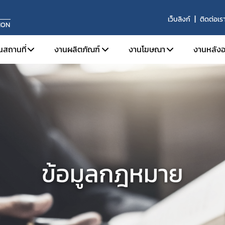
เว็บลิงก์
ติดต่อเร
ION
นสถานที่
งานผลิตภัณฑ์
งานโฆษณา
งานหลังอ
จดทะเบียนสถานประกอบการ
การขึ้นทะเบียนผลิตภัณฑ์
ข้อมูลเบื้องต้นและกฎหมายท
บทบาท
ใบอนุญาตขาย
งานเครื่องมือแพทย์ทั่วไป (General Medical 
โฆษณาต่อประชาชนทั่วไป
หน้าท
ระบบคุณภาพการผลิต
งานเครื่องมือแพทย์ที่มีกำลัง (Active Medic
โฆษณาต่อผู้ประกอบวิชา
ผลิตภ
ระบบคุณภาพการนำเข้าหรือขาย
งานเครื่องมือแพทย์สำหรับวินิจฉัยภายนอกร่
ประกา
ข่าวสารงานสถานที่
งานเครื่องมือแพทย์จดแจ้ง (Listing Medical
ข้อม
ข้อมูลกฎหมาย
การปรึกษาแบบแปลนสถานที่ผลิตเครื่องมือแพทย์
รายง
ผลิตเพื่อการส่งออก
ผู้ควบคุมการผลิต/นำเข้า/ขายเครื่องมือแพทย์
วินิจฉัยผลิตภัณฑ์
ต่ออายุ
เลิกกิจการ/ไม่ต่ออายุ