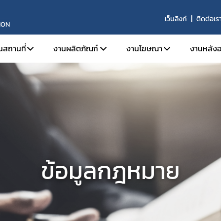
เว็บลิงก์
ติดต่อเร
ION
นสถานที่
งานผลิตภัณฑ์
งานโฆษณา
งานหลังอ
จดทะเบียนสถานประกอบการ
การขึ้นทะเบียนผลิตภัณฑ์
ข้อมูลเบื้องต้นและกฎหมายท
บทบาท
ใบอนุญาตขาย
งานเครื่องมือแพทย์ทั่วไป (General Medical 
โฆษณาต่อประชาชนทั่วไป
หน้าท
ระบบคุณภาพการผลิต
งานเครื่องมือแพทย์ที่มีกำลัง (Active Medic
โฆษณาต่อผู้ประกอบวิชา
ผลิตภ
ระบบคุณภาพการนำเข้าหรือขาย
งานเครื่องมือแพทย์สำหรับวินิจฉัยภายนอกร่
ประกา
ข่าวสารงานสถานที่
งานเครื่องมือแพทย์จดแจ้ง (Listing Medical
ข้อม
ข้อมูลกฎหมาย
การปรึกษาแบบแปลนสถานที่ผลิตเครื่องมือแพทย์
รายง
ผลิตเพื่อการส่งออก
ผู้ควบคุมการผลิต/นำเข้า/ขายเครื่องมือแพทย์
วินิจฉัยผลิตภัณฑ์
ต่ออายุ
เลิกกิจการ/ไม่ต่ออายุ