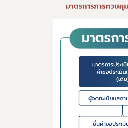
ทั
มาตรการการควบคุ