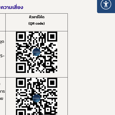
ความเสี่ยง
คิวอาร์โค้ด
(
QR code
)
ชุด
S-
ย
การ
าย