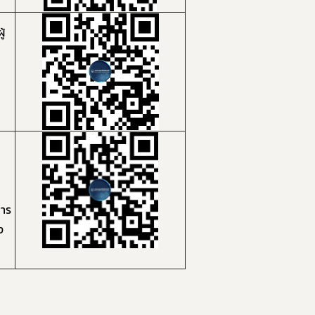
้
การ
ง