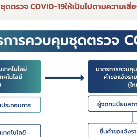
่วไป
มชุดตรวจ
COVID-
19
ให้เป็นไปตามความเส