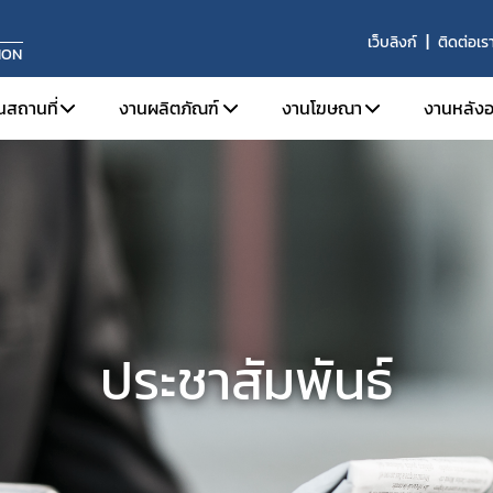
เว็บลิงก์
ติดต่อเร
ION
นสถานที่
งานผลิตภัณฑ์
งานโฆษณา
งานหลังอ
จดทะเบียนสถานประกอบการ
การขึ้นทะเบียนผลิตภัณฑ์
ข้อมูลเบื้องต้นและกฎหมายท
บทบาท
ใบอนุญาตขาย
งานเครื่องมือแพทย์ทั่วไป (General Medical 
โฆษณาต่อประชาชนทั่วไป
หน้าท
ระบบคุณภาพการผลิต
งานเครื่องมือแพทย์ที่มีกำลัง (Active Medic
โฆษณาต่อผู้ประกอบวิชา
ผลิตภ
ระบบคุณภาพการนำเข้าหรือขาย
งานเครื่องมือแพทย์สำหรับวินิจฉัยภายนอกร่
ประกา
ข่าวสารงานสถานที่
งานเครื่องมือแพทย์จดแจ้ง (Listing Medical
ข้อม
ประชาสัมพันธ์
การปรึกษาแบบแปลนสถานที่ผลิตเครื่องมือแพทย์
รายง
ผลิตเพื่อการส่งออก
ผู้ควบคุมการผลิต/นำเข้า/ขายเครื่องมือแพทย์
วินิจฉัยผลิตภัณฑ์
ต่ออายุ
เลิกกิจการ/ไม่ต่ออายุ