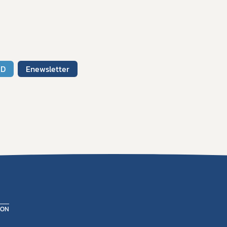
CD
Enewsletter
ION