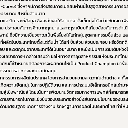
S-Curve) ซึ่งหากมีการส่งเสริมการเปลี่ยนผ่านนี้ไปสู่อุตสาหกรรมการผ
ละประมาณ 9 หมื่นล้านบาท
าและวิเคราะห์ข้อมูล ซึ่งจะส่งผลให้สามารถตั้งเข็มมุ่งได้อย่างชัดเจน เพื่
ย ประกอบกับการศึกษากฎหมายและกฎระเบียบที่เกี่ยวข้องกับการดำเนิ
ทย์ ซึ่งมีความเชี่ยวชาญเป็นพี่เลี้ยงให้แก่กลุ่มอุตสาหกรรมชิ้นส่วน แล
าที่ผลิตในประเทศไทยตั้งแต่ต้นน้ำ ได้แก่ ชิ้นส่วน ส่วนประกอบ หรือวัตถุด
บ และวัตถุดิบจากประเทศได้เป็นอย่างมาก และยังเป็นการเติมเต็มห่วง
องเลขาธิการฯ กล่าวเสริมว่า ขอให้ทางสภาอุตสาหกรรมแห่งประเทศไทย
ณฑ์เป้าหมายที่ต้องการจะผลักดันให้เป็น Product Champion มาร่วมปร
ะกรรมการอาหารและยาสนับสนุน 
ุนอุตสาหกรรมการผลิตในประเทศ โดยการอำนวยความสะดวกในด้านต่าง ๆ ทั
เกิดความยืดหยุ่นในการปฏิบัติงาน และการนำระบบอิเล็กทรอนิกส์เข้ามา
รมสู่เชิงพาณิชย์ โดยเน้นการพัฒนานวัตกรรมทางการแพทย์ที่สามารถแข่
วามสามารถในการแข่งขันของประเทศอย่างยั่งยืนตามนโยบายของประเท
้านเศรษฐกิจ เกิดการจ้างงาน รักษาฐานการผลิตในประเทศไทย ทำให้