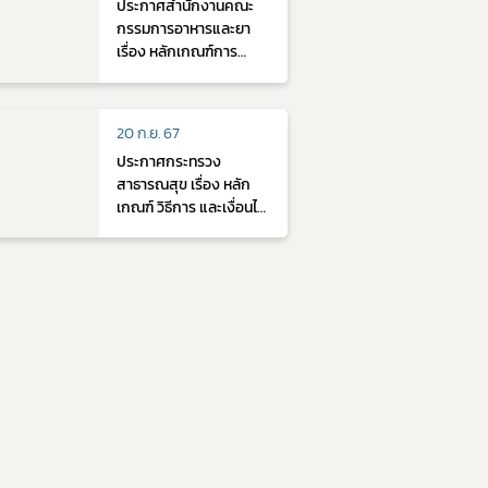
ประกาศสำนักงานคณะ
วิเคราะห์ การตรวจสถาน
กรรมการอาหารและยา
ประกอบการ หรือการ
เรื่อง หลักเกณฑ์การ
ตรวจสอบในการ
ประเมินเอกสารแบบเต็ม
พิจารณาอนุญาตเครื่อง
(full evaluation) และ
มือแพทย์ (ฉบับที่ ๒) พ.ศ.
แบบย่อ (concise
...
20 ก.ย. 67
evaluation) ลงวันที่ 30
ประกาศกระทรวง
กันยายน พ.ศ. 2562
สาธารณสุข เรื่อง หลัก
เกณฑ์ วิธีการ และเงื่อนไข
การรับเงินและจ่ายเงินที่
ได้จากการจัดเก็บใน
กระบวนการพิจารณา
อนุญาตเครื่องมือแพทย์
พ.ศ. 2567