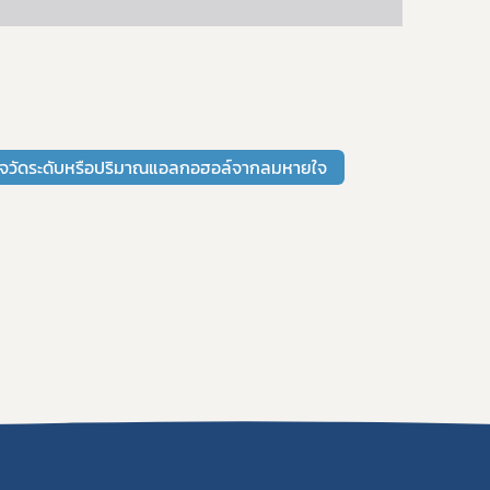
รวจวัดระดับหรือปริมาณแอลกอฮอล์จากลมหายใจ