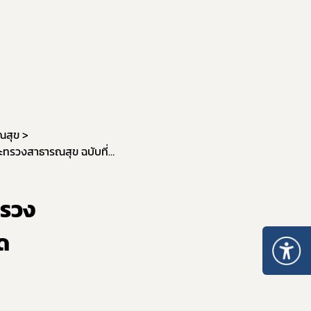
คำสั่งสำนักงานคณะกรรมการอาหารและยา
คู่มือกฎหมาย
ณสุข
ประกาศกระทรวงสาธารณสุข เรื่อง ยกเลิกประกาศกระทรวงสาธารณสุข ฉบับที่ 22 (พ.ศ. 2540) เรื่อง เครื่องตรวจวัดระดับหรือปริมาณแอลกอฮอล์ในร่างกาย พ.ศ. 2567
ทรวง
ัด