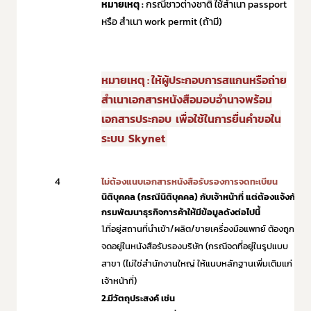
หมายเหตุ :
กรณีชาวต่างชาติ ใช้สำเนา passport
Subscribe
หรือ สำเนา work permit (ถ้ามี)
เลือกหัวข้อที่ท่านต้องการ Subscribe
หมายเหตุ : ให้ผู้ประกอบการสแกนหรือถ่าย
สำเนาเอกสาร
หนังสือมอบอำนาจพร้อม
เอกสารประกอบ
เพื่อใช้ในการยื่นคำขอใน
ข่าวประชาสัมพันธ์ทั่วไป
ระบบ Skynet
4
ไม่ต้องแนบเอกสารหนังสือรับรองการจดทะเบียน
นิติบุคคล (กรณีนิติบุคคล) กับเจ้าหน้าที่ แต่ต้องแจ้งกับ
กรมพัฒนาธุรกิจการค้าให้มีข้อมูลดังต่อไปนี้
1.ที่อยู่สถานที่นำเข้า/ผลิต/ขายเครื่องมือแพทย์ ต้องถูก
จดอยู่ในหนังสือรับรองบริษัท (กรณีจดที่อยู่ในรูปแบบ
สาขา (ไม่ใช่สำนักงานใหญ่ ให้แนบหลักฐานเพิ่มเติมแก่
เจ้าหน้าที่)
2.มีวัตถุประสงค์ เช่น