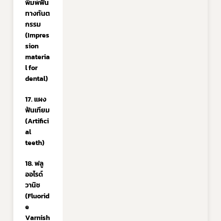
พิมพ์ฟัน
ทางทันต
กรรม 
(Impres
sion 
materia
l for 
dental)
17. แผง
ฟันเทียม 
(Artifici
al 
teeth)
18. ฟลู
ออไรด์
วานิช 
(Fluorid
e 
Varnish