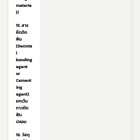
materia
l)
15. สาร
ยึดติด
ฟัน 
(Deดnta
Subscribe
l 
bonding 
เลือกหัวข้อที่ท่านต้องการ Subscribe
agent 
or 
Cement
ing 
agent) 
ข่าวประชาสัมพันธ์ทั่วไป
ยกเว้น
กาวติด
ฟัน
ปลอม
16. วัสดุ