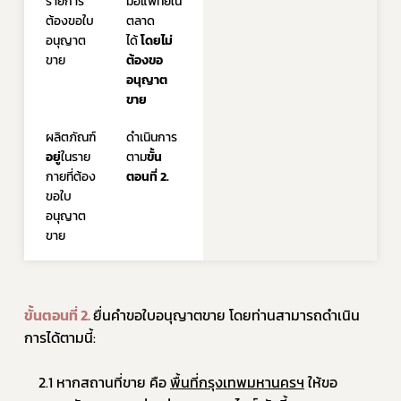
รายการ
มือแพทย์ใน
ต้องขอใบ
ตลาด
อนุญาต
ได้ 
โดยไม่
ขาย
ต้องขอ
อนุญาต
ขาย
ผลิตภัณฑ์
ดำเนินการ
อยู่
ในราย
ตาม
ขั้น
กายที่ต้อง
ตอนที่ 2.
ขอใบ
อนุญาต
ขาย
ขั้นตอนที่ 2.
ยื่นคำขอใบอนุญาตขาย โดยท่านสามารถดำเนิน
การได้ตามนี้:
	2.1 หากสถานที่ขาย คือ 
พื้นที่กรุงเทพมหานครฯ
 ให้ขอ