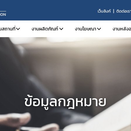
เว็บลิงก์
ติดต่อเร
ION
นสถานที่
งานผลิตภัณฑ์
งานโฆษณา
งานหลังอ
จดทะเบียนสถานประกอบการ
การขึ้นทะเบียนผลิตภัณฑ์
ข้อมูลเบื้องต้นและกฎหมายท
บทบาท
ใบอนุญาตขาย
งานเครื่องมือแพทย์ทั่วไป (General Medical 
โฆษณาต่อประชาชนทั่วไป
หน้าท
ระบบคุณภาพการผลิต
งานเครื่องมือแพทย์ที่มีกำลัง (Active Medic
โฆษณาต่อผู้ประกอบวิชา
ผลิตภ
ระบบคุณภาพการนำเข้าหรือขาย
งานเครื่องมือแพทย์สำหรับวินิจฉัยภายนอกร่
ประกา
ข่าวสารงานสถานที่
งานเครื่องมือแพทย์จดแจ้ง (Listing Medical
ข้อม
ข้อมูลกฎหมาย
การปรึกษาแบบแปลนสถานที่ผลิตเครื่องมือแพทย์
รายง
ผลิตเพื่อการส่งออก
ผู้ควบคุมการผลิต/นำเข้า/ขายเครื่องมือแพทย์
วินิจฉัยผลิตภัณฑ์
ต่ออายุ
เลิกกิจการ/ไม่ต่ออายุ