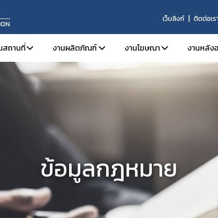
เว็บลิงก์
ติดต่อเร
ION
นสถานที่
งานผลิตภัณฑ์
งานโฆษณา
งานหลังอ
จดทะเบียนสถานประกอบการ
การขึ้นทะเบียนผลิตภัณฑ์
ข้อมูลเบื้องต้นและกฎหมายท
บทบาท
ใบอนุญาตขาย
งานเครื่องมือแพทย์ทั่วไป (General Medical 
โฆษณาต่อประชาชนทั่วไป
หน้าท
ระบบคุณภาพการผลิต
งานเครื่องมือแพทย์ที่มีกำลัง (Active Medic
โฆษณาต่อผู้ประกอบวิชา
ผลิตภ
ระบบคุณภาพการนำเข้าหรือขาย
งานเครื่องมือแพทย์สำหรับวินิจฉัยภายนอกร่
ประกา
ข่าวสารงานสถานที่
งานเครื่องมือแพทย์จดแจ้ง (Listing Medical
ข้อม
ข้อมูลกฎหมาย
การปรึกษาแบบแปลนสถานที่ผลิตเครื่องมือแพทย์
รายง
ผลิตเพื่อการส่งออก
ผู้ควบคุมการผลิต/นำเข้า/ขายเครื่องมือแพทย์
วินิจฉัยผลิตภัณฑ์
ต่ออายุ
เลิกกิจการ/ไม่ต่ออายุ