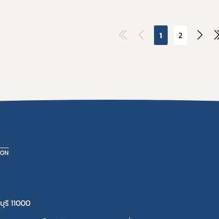
1
2
ION
ุรี 11000