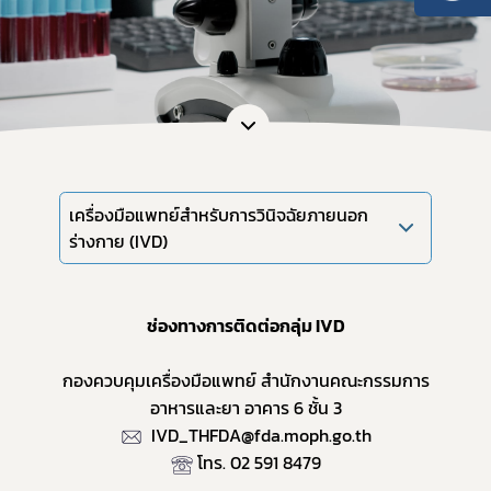
เครื่องมือแพทย์สำหรับการวินิจฉัยภายนอก
Subscribe
ร่างกาย (IVD)
เลือกหัวข้อที่ท่านต้องการ Subscribe
ช่องทางการติดต่อกลุ่ม IVD
กองควบคุมเครื่องมือแพทย์ สำนักงานคณะกรรมการ
ข่าวประชาสัมพันธ์ทั่วไป
อาหารและยา อาคาร 6 ชั้น 3
 IVD_THFDA@fda.moph.go.th
โทร. 02 591 8479