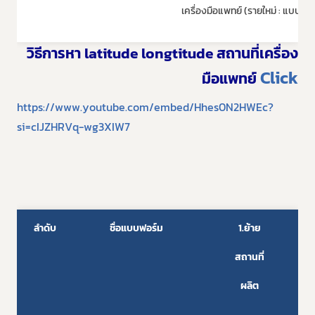
เครื่องมือแพทย์ (รายใหม่ : แบบ ส
วิธีการหา
latitude longtitude
สถานที่เครื่อง
Click
มือแพทย์
https://www.youtube.com/embed/Hhes0N2HWEc?
si=cIJZHRVq-wg3XIW7
ลำดับ
ชื่อแบบฟอร์ม
1.ย้าย
2.ย
สถานที่
สถา
ผลิต
เก