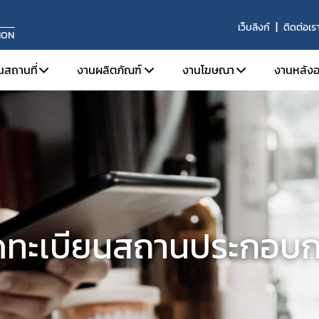
เว็บลิงก์
ติดต่อเร
ION
นสถานที่
งานผลิตภัณฑ์
งานโฆษณา
งานหลังอ
จดทะเบียนสถานประกอบการ
การขึ้นทะเบียนผลิตภัณฑ์
ข้อมูลเบื้องต้นและกฎหมายท
บทบาท
ใบอนุญาตขาย
งานเครื่องมือแพทย์ทั่วไป (General Medical 
โฆษณาต่อประชาชนทั่วไป
หน้าท
ระบบคุณภาพการผลิต
งานเครื่องมือแพทย์ที่มีกำลัง (Active Medic
โฆษณาต่อผู้ประกอบวิชา
ผลิตภ
ระบบคุณภาพการนำเข้าหรือขาย
งานเครื่องมือแพทย์สำหรับวินิจฉัยภายนอกร่
ประกา
ข่าวสารงานสถานที่
งานเครื่องมือแพทย์จดแจ้ง (Listing Medical
ข้อม
ดทะเบียนสถานประกอบก
การปรึกษาแบบแปลนสถานที่ผลิตเครื่องมือแพทย์
รายง
ผลิตเพื่อการส่งออก
ผู้ควบคุมการผลิต/นำเข้า/ขายเครื่องมือแพทย์
วินิจฉัยผลิตภัณฑ์
ต่ออายุ
เลิกกิจการ/ไม่ต่ออายุ