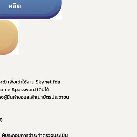
d) เพื่อเข้าใช้งาน Skynet fda
rname &password เดิมได้
จผู้ยื่นคำขอและสำเนาบัตรประชาชน 
ี)
> ผู้ประกอบการชำระค่าตรวจประเมิน 