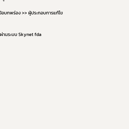
จงข้อบกพร่อง >> ผู้ประกอบการแก้ไข
์ผ่านระบบ Skynet fda